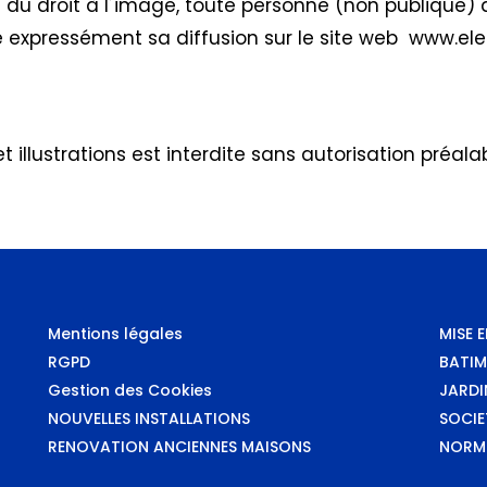
du droit à l´image, toute personne (non publique) q
é expressément sa diffusion sur le site web www.ele
illustrations est interdite sans autorisation préalab
Mentions légales
MISE 
RGPD
BATIM
Gestion des Cookies
JARDI
NOUVELLES INSTALLATIONS
SOCIE
RENOVATION ANCIENNES MAISONS
NORME