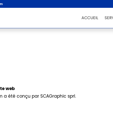
om
ACCUEIL
SER
ite web
m a été conçu par SCAGraphic sprl.