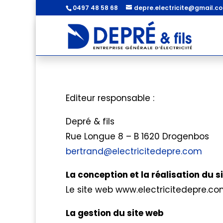
0497 48 58 68
depre.electricite@gmail.c
Editeur responsable :
Depré & fils
Rue Longue 8 – B 1620 Drogenbos
bertrand@electricitedepre.com
La conception et la réalisation du s
Le site web www.electricitedepre.co
La gestion du site web